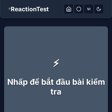
ReactionTest
⚡
VI
⚡
Nhấp để bắt đầu bài kiểm
tra