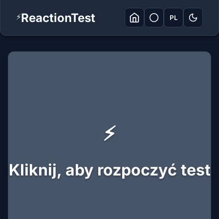
ReactionTest
⚡
PL
⚡
Kliknij, aby rozpoczyć test