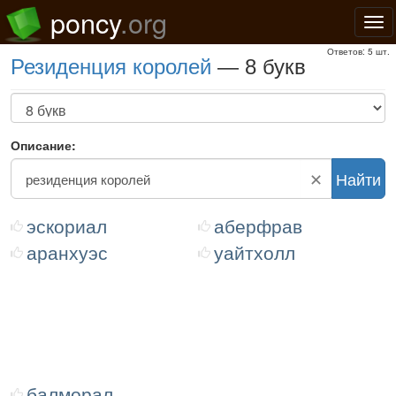
poncy
.org
Нав
Ответов: 5 шт.
резиденция королей
— 8 букв
Описание:
✕
Найти
эскориал
аберфрав
аранхуэс
уайтхолл
балморал