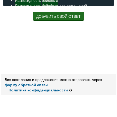
Разновидность
бейсбола
Разновидность
бейсбола
для помещений.
Разновидность
бейсбола
, в которой и мяч помягче, и
поле поменьше
ДОБАВИТЬ СВОЙ ОТВЕТ
Спортивная командная игра с мячом,
разновидность
бейсбола
Разновидность
бейсбола
с более крупным и мягким
мячом
Разновидность
бейсбола
для помещений
Упрощенная
разновидность
бейсбола
Вид
бейсбола
Женский
бейсбол
бейсбол
Все пожелания и предложения можно отправлять через
форму обратной связи
.
Политика конфиденциальности
⚙️