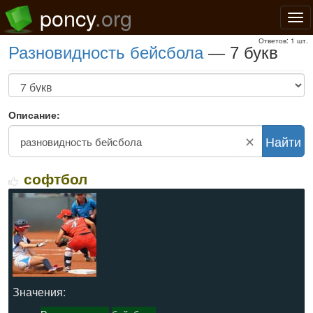
poncy
.org
Нав
Ответов: 1 шт.
разновидность бейсбола
— 7 букв
Описание:
✕
Найти
софтбол
Значения: