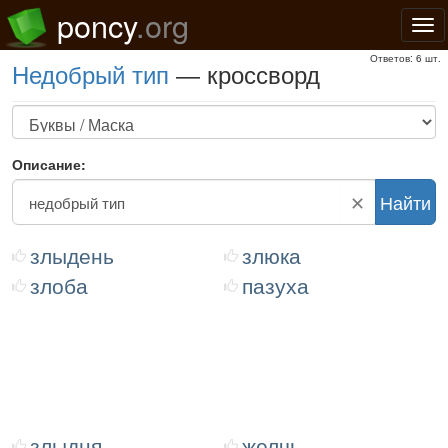
poncy
.org
Нав
Ответов: 6 шт.
недобрый тип
— кроссворд
Описание:
✕
Найти
злыдень
злюка
злоба
пазуха
злыдня
желчь