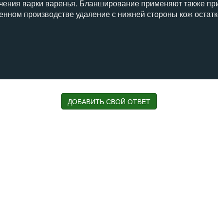
гчения варки варенья. Бланширование применяют также пр
венном производстве удаление с нижней стороны кож остатк
ом
ой или паром пищевых продуктов
ДОБАВИТЬ СВОЙ ОТВЕТ
паром