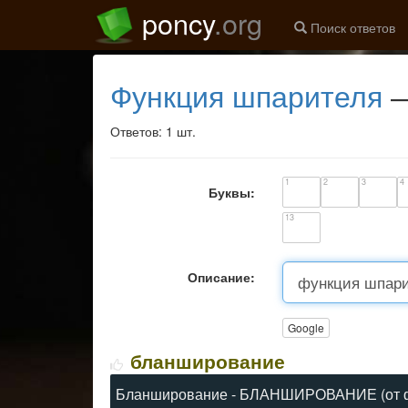
poncy
.org
Поиск ответов
функция шпарителя
—
Ответов: 1 шт.
1
2
3
4
Буквы:
13
Описание:
Google
бланширование
Бланширование - БЛАНШИРОВАНИЕ (от франц