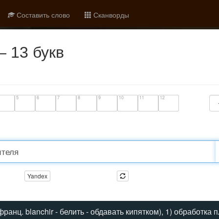
Составить слово
Сканворды
 13 букв
5
6
7
8
9
10
11
12
Yandex
. blanchir - белить - обдавать кипятком), 1) обработка 