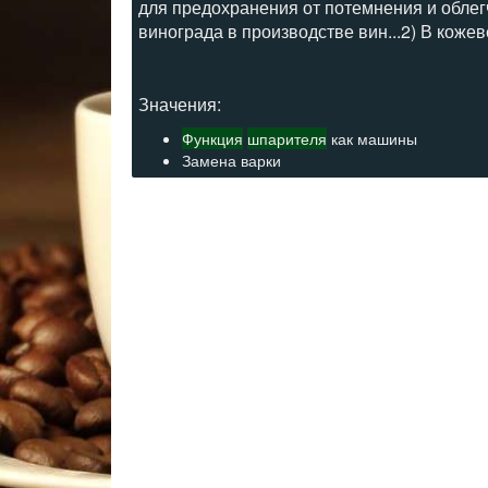
для предохранения от потемнения и обле
винограда в производстве вин...2) В коже
Значения:
Функция
шпарителя
как машины
Замена варки
Кратковременная термообработка пищи
Обработка продуктов горячей водой, пар
Кратковременная обработка горячей вод
Обработка продуктов горячей водой или 
Обработка плодов, овощей паром