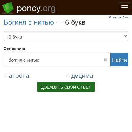
poncy
.org
Нав
Ответов: 2 шт.
богиня с нитью
— 6 букв
Описание:
✕
Найти
атропа
децима
ДОБАВИТЬ СВОЙ ОТВЕТ