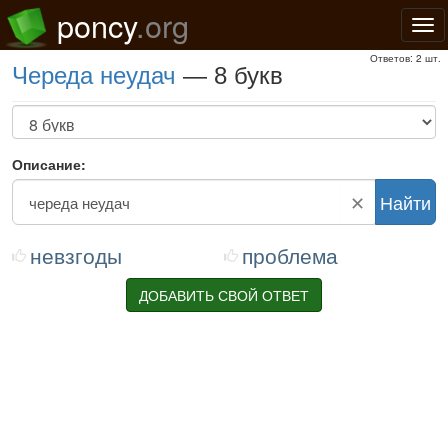
poncy
.org
Нав
Ответов: 2 шт.
череда неудач
— 8 букв
Описание:
✕
Найти
невзгоды
проблема
ДОБАВИТЬ СВОЙ ОТВЕТ