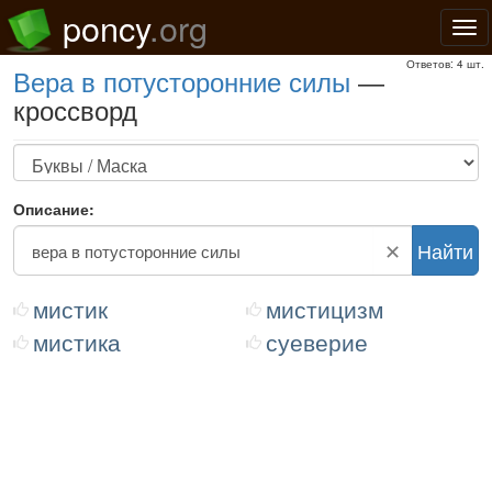
poncy
.org
Нав
Ответов: 4 шт.
вера в потусторонние силы
—
кроссворд
Описание:
✕
Найти
мистик
мистицизм
мистика
суеверие