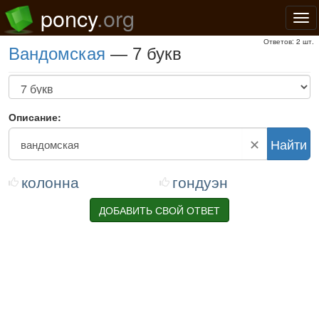
poncy
.org
Нав
Ответов: 2 шт.
вандомская
— 7 букв
Описание:
✕
Найти
колонна
гондуэн
ДОБАВИТЬ СВОЙ ОТВЕТ