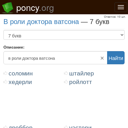
poncy
.org
Нав
Ответов: 10 шт.
в роли доктора ватсона
— 7 букв
Описание:
✕
Найти
соломин
штайлер
хедерли
ройлотт
дреббер
уэстери