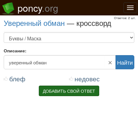
poncy
.org
Нав
Ответов: 2 шт.
уверенный обман
— кроссворд
Описание:
✕
Найти
блеф
недовес
ДОБАВИТЬ СВОЙ ОТВЕТ