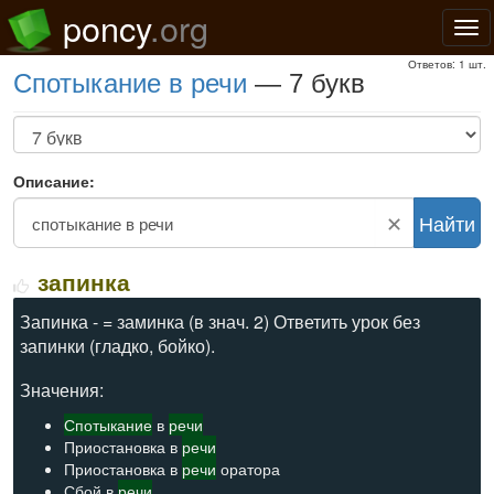
poncy
.org
Нав
Ответов: 1 шт.
спотыкание в речи
— 7 букв
Описание:
✕
Найти
запинка
Запинка - = заминка (в знач. 2) Ответить урок без
запинки (гладко, бойко).
Значения:
Спотыкание
в
речи
Приостановка в
речи
Приостановка в
речи
оратора
Сбой в
речи