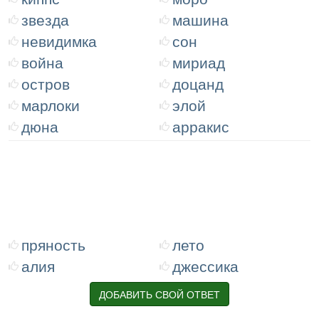
звезда
машина
невидимка
сон
война
мириад
остров
доцанд
марлоки
элой
дюна
арракис
пряность
лето
алия
джессика
ДОБАВИТЬ СВОЙ ОТВЕТ