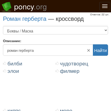
poncy
.org
Нав
Ответов: 22 шт.
роман герберта
— кроссворд
Описание:
✕
Найти
билби
чудотворец
элои
филмер
киппс
моро