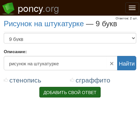
poncy
.org
Нав
Ответов: 2 шт.
рисунок на штукатурке
— 9 букв
Описание:
✕
Найти
стенопись
сграффито
ДОБАВИТЬ СВОЙ ОТВЕТ