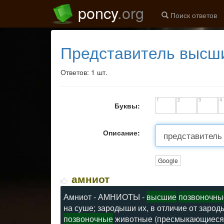
poncy
.org
Поиск ответов
представитель высш
Ответов: 1 шт.
1
2
3
4
Буквы:
Описание:
Google
амниот
Амниот - АМНИОТЫ -
высшие
позвоночны
на суше; зародыши их, в отличие от заро
позвоночные
животные (пресмыкающиеся, 