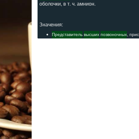
оболочки, в т. ч. амнион.
Значения:
Представитель
высших
позвоночных
, при
представитель
высших
позвоночных
живот
Высшие
позвоночные
, приспособленные к
Высшее
позвоночное
Животное, у которого на ранней стадии 