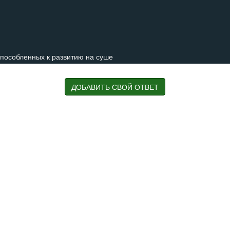
способленных к развитию на суше
ных, у которых на ранних стадиях развития образуются особые за
 развитию на суше
ДОБАВИТЬ СВОЙ ОТВЕТ
развития образуется зародышевая оболочка