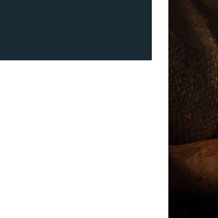
родышевые оболочки, в том числе амнион