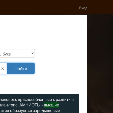
Вход
✕
Найти
человек), приспособленные к развитию
 аллан-тоис. АМНИОТЫ -
высшие
звития образуются зародышевые