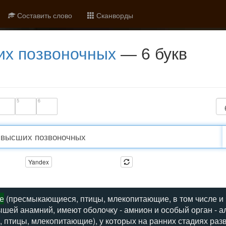
Составить слово
Сканворды
их позвоночных
— 6 букв
5
6
Yandex
е
(пресмыкающиеся, птицы, млекопитающие, в том числе и 
дышей анамний, имеют оболочку - амнион и особый орган -
птицы, млекопитающие), у которых на ранних стадиях ра