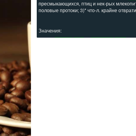
пресмыкающихся, птиц и нек-рых млекопи
половые протоки; 3)* что-л. крайне отврат
Значения:
В
Древнем
Риме
—
подземный
канал
для 
Подземный
канал
в
Древнем
Риме
Древнеримская
подземная
канализация
Подземная
канализация
Древнего
Рима, п
Подземный
канал
для стока нечистот,
дре
Канализация
в
Древнем
Риме
Какое гордое имя носила
канализация
в
Д
Подземный
канал
для стока нечистот
Древнеримская
канализация
Подземный
канал
(антич.)