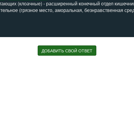
тающих (клоачные) - расширенный конечный отдел кишечни
ительное (грязное место, аморальная, безнравственная среда 
стока нечистот
ДОБАВИТЬ СВОЙ ОТВЕТ
остроенная еще до нашей эры и действующая до сих пор
внеримская
подземная
канализация
ревнем
Риме
?