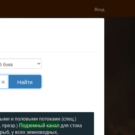
Вход
✕
Найти
ыми и половыми потоками (спец.)
. презр.)
Подземный
канал
для стока
х рыб, у всех земноводных,