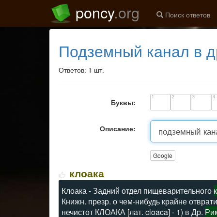
poncy
.org
Поиск ответов
подземный канал в 
Ответов: 1 шт.
1
2
3
4
Буквы:
Описание:
Google
клоака
Клоака - Задний отдел пищеварительного
Книжн. презр. о чем-нибудь крайне отврати
нечистот КЛОАКА [лат. cloaca] - 1) в Др.
Ри