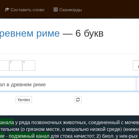
Составить слово
Сканворды
древнем риме
— 6 букв
5
6
Yandex
канала
у ряда позвоночных животных, соединенный с мочев
тельном (о грязном месте, о морально низкой среде) (книжн
ме
-
подземный
канал
для стока нечистот; 2) биол. у нек-ры