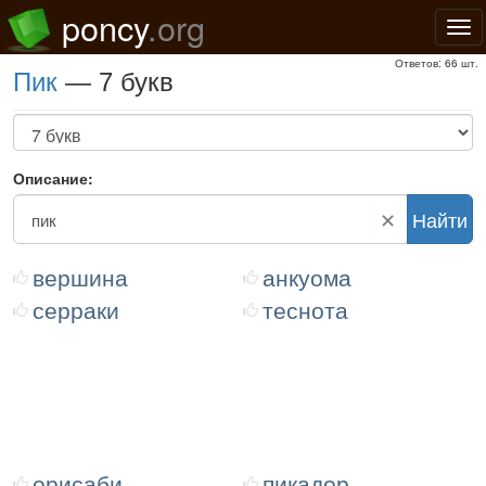
poncy
.org
Нав
Ответов: 66 шт.
пик
— 7 букв
Описание:
✕
Найти
вершина
анкуома
серраки
теснота
орисаби
пикадор