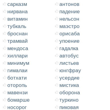
сарказм
антонов
нирвана
падение
витамин
нельсон
тубкаль
маэстро
броснан
орисаба
трамвай
упоение
мендоса
гадалка
хиллари
автобус
минимум
листьев
гималаи
юнгфрау
ботхати
усердие
оторопь
мистика
мавензи
оборона
бомарше
туркино
носорог
пиковая