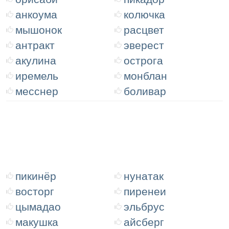
анкоума
колючка
мышонок
расцвет
антракт
эверест
акулина
острога
иремель
монблан
месснер
боливар
пикинёр
нунатак
восторг
пиренеи
цымадао
эльбрус
макушка
айсберг