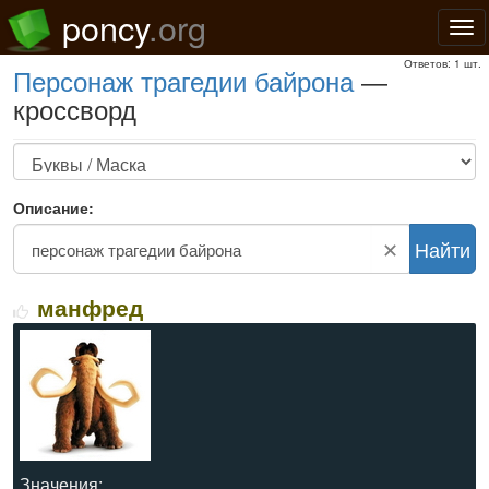
poncy
.org
Нав
Ответов: 1 шт.
персонаж трагедии байрона
—
кроссворд
Описание:
✕
Найти
манфред
Значения: