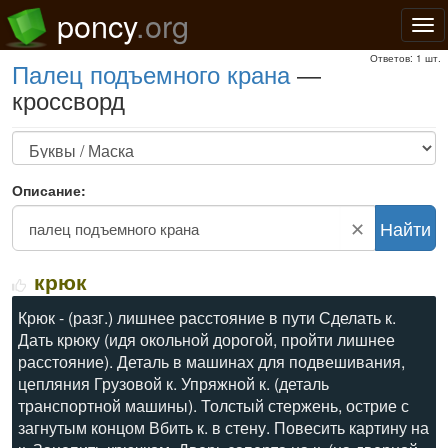
poncy
.org
Нав
Ответов: 1 шт.
палец подъемного крана
—
кроссворд
Описание:
✕
Найти
крюк
Крюк - (разг.) лишнее расстояние в пути Сделать к.
Дать крюку (идя окольной дорогой, пройти лишнее
расстояние). Деталь в машинах для подвешивания,
цепляния Грузовой к. Упряжной к. (деталь
транспортной машины). Толстый стержень, острие с
загнутым концом Вбить к. в стену. Повесить картину на