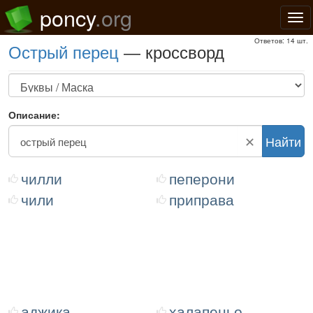
poncy
.org
Нав
Ответов: 14 шт.
острый перец
— кроссворд
Описание:
✕
Найти
чилли
пеперони
чили
приправа
аджика
халапеньо