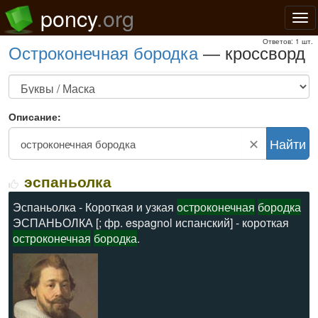
poncy
.org
Нав
Ответов: 1 шт.
остроконечная бородка
— кроссворд
Описание:
✕
Найти
эспаньолка
Эспаньолка - Короткая и узкая
остроконечная
бородка
ЭСПАНЬОЛКА [; фр. espagnol испанский] - короткая
остроконечная
бородка
.