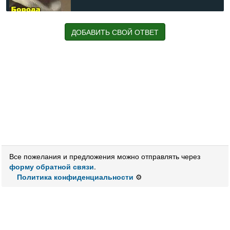
Значения:
ДОБАВИТЬ СВОЙ ОТВЕТ
Короткая
остроконечная
бородка
Короткая и узкая
остроконечная
бородка
Остроконечная
борода
Острая
бородка
Остроконечная
бородка
Испанская
бородка
Красивое название "козлиной
бородки
Бородка
Дон Кихота
Бороздка
Портоса
Форма
бороды
Все пожелания и предложения можно отправлять через
форму обратной связи
.
Политика конфиденциальности
⚙️