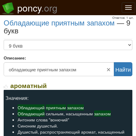
poncy
.org
Нав
Ответов: 1 шт.
обладающие приятным запахом
— 9
букв
Описание:
✕
Найти
ароматный
Значения:
Обладающий
приятным
запахом
Обладающий
сильным, насыщенным
запахом
Антоним слова "вонючий"
Синоним душистый.
Душистый, распространяющий аромат, насыщенный