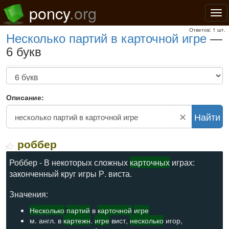
poncy
.org
Нав
Ответов: 1 шт.
несколько партий в карточной игре
—
6 букв
Описание:
✕
Найти
роббер
Роббер - В некоторых сложных
карточных
играх:
законченный круг игры Р. виста.
Значения:
Несколько
партий
в
карточной
игре
м. англ. в
картежн
.
игре
вист,
несколько
игор,