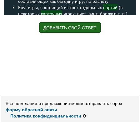
составляющих как бы одну игру, по расчету
Круг игры, состоящий из трех отдельных
партий
(в
некоторых
карточных
играх: вист, винт, бридж и т. п.)
Карточный
термин: законченная
партия
, законченный
круг игры
ДОБАВИТЬ СВОЙ ОТВЕТ
Карточная
игра, состоящая из трёх
партий
Две выигранные
партии
в
карточном
бридже
Несколько
партий
в бридже или висте
Выигрыш в двух геймах (сдачах) из трех. (карточный
термин)
Законченная
партия
игры в бридж
Законченный круг игры в некоторых
карточных
играх
Все пожелания и предложения можно отправлять через
форму обратной связи
.
Политика конфиденциальности
⚙️