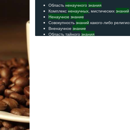
Область
ненаучного
знания
Комплекс
ненаучных
, мистических
знаний
Ненаучное
знание
Совокупность
знаний
какого-либо религи
Вненаучное
знание
Область тайного
знания
Область
знания
Система мистических
знаний
о человеке и
Совокупность
знаний
, доступных лишь п
Совокупность тайных
знаний