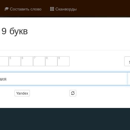
Составить слово
Сканворды
9 букв
5
6
7
8
9
Yandex