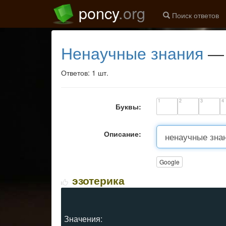
poncy
.org
Поиск ответов
ненаучные знания
— 
Ответов: 1 шт.
1
2
3
4
Буквы:
Описание:
Google
эзотерика
Значения: