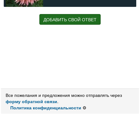
Значения:
ДОБАВИТЬ СВОЙ ОТВЕТ
Карл
(1842—1912)
немецкий
писатель
, романы о
Виннету
Немецкий
писатель
, поэт, композитор, автор
знаменитых приключенческих романов для юношества,
многие из которых экранизированы. (фамилия)
Немецкий
писатель
(1842-1912)
Эрнст (1886—1970)
немецкий
архитектор
Роман американского
писателя
Джеймса Джонса
«Весёлый месяц ...»
Повесть русского
писателя
Г. Боровика … в Лиссабоне
Повесть русского
писателя
Генриха Боровика «... в
Лиссабоне»
Все пожелания и предложения можно отправлять через
Имя шведской
писательницы
Шёвалль
форму обратной связи
.
Немецкий
архитектор (1886-1970)
Политика конфиденциальности
⚙️
Месяц ландышей