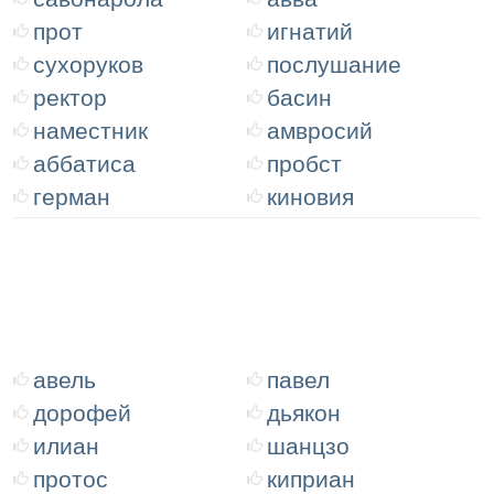
прот
игнатий
сухоруков
послушание
ректор
басин
наместник
амвросий
аббатиса
пробст
герман
киновия
авель
павел
дорофей
дьякон
илиан
шанцзо
протос
киприан