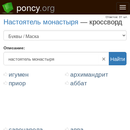
poncy
.org
Нав
Ответов: 31 шт.
настоятель монастыря
— кроссворд
Описание:
✕
Найти
игумен
архимандрит
приор
аббат
савонарола
авва