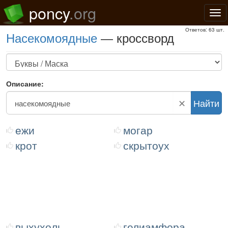
poncy
.org
Нав
Ответов: 63 шт.
насекомоядные
— кроссворд
Описание:
✕
Найти
ежи
могар
крот
скрытоух
выхухоль
гелиамфора