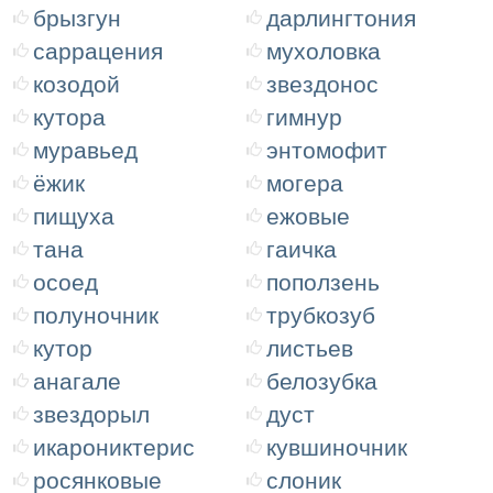
брызгун
дарлингтония
саррацения
мухоловка
козодой
звездонос
кутора
гимнур
муравьед
энтомофит
ёжик
могера
пищуха
ежовые
тана
гаичка
осоед
поползень
полуночник
трубкозуб
кутор
листьев
анагале
белозубка
звездорыл
дуст
икарониктерис
кувшиночник
росянковые
слоник