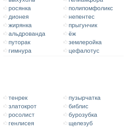
росянка
полипомфоликс
дионея
непентес
жирянка
прыгунчик
альдрованда
ёж
путорак
землеройка
гимнура
цефалотус
тенрек
пузырчатка
златокрот
библис
росолист
бурозубка
генлисея
щелезуб