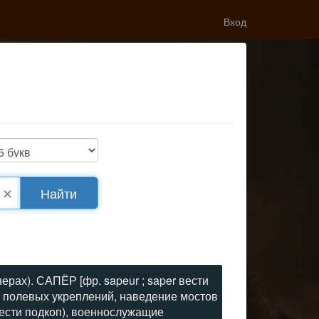
Вход
✕
Найти
рах). САПЁР [фр. sapeur ; saper вести
 полевых укреплений, наведение мостов
 вести подкоп), военнослужащие