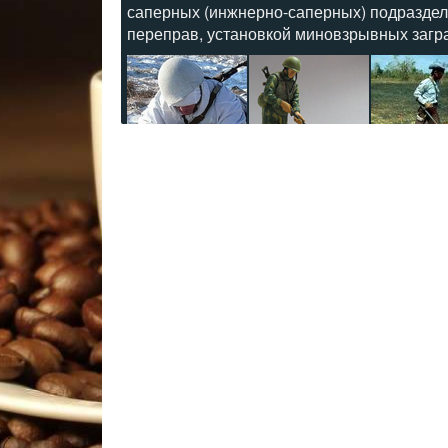
саперных (инжнерно-саперных) подраздел
переправ, установкой миновзрывных загр
Значения:
Минёр
прячет
, а
он
находит
Минер причет, а
он
находит
Минёр
закапывает, а
он
откапывает
Минер
прячет
, а
он
ищет
Он
ошибается один раз
Лицо,
находящееся
на службе в инженерн
действий оборонительного или наступате
Он
ошибается лишь раз
Пускает работу
минёра
коту под хвост
Взрывоопасный оппонент
минёра
Прямо противоположное
минёру