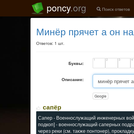
poncy
.org
Поиск ответов
минёр прячет а он н
Ответов: 1 шт.
1
2
3
4
Буквы:
Описание:
Google
сапёр
Сапер - Военнослужащий инженерных войск
подкоп] - военнослужащий саперных подр
через реки (см. также понтонер), прокладк