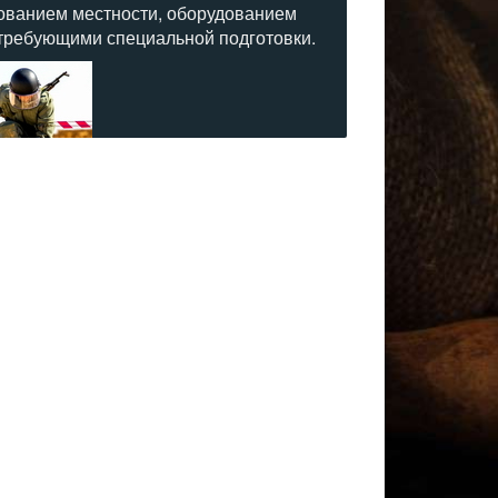
ованием местности, оборудованием
 требующими специальной подготовки.
ляется инженерное обеспечение военных