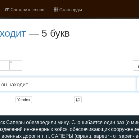
Составить слово
Сканворды
аходит
— 5 букв
5
Yandex
 Саперы обезвредили мину. С. ошибается один раз (о мине
азделений инженерных войск, обеспечивающих сооружение
у военных дорог и т. п. САПЕРЫ (франц. sapeur - от saper -