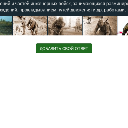
ений и частей инженерных войск, занимающихся разминир
аждений, прокладыванием путей движения и др. работами,
ДОБАВИТЬ СВОЙ ОТВЕТ
ых и военно-строительных войсках, основной задачей которых яв
льного характера