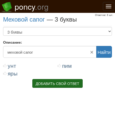
poncy
.org
Нав
Ответов: 3 шт.
меховой сапог
— 3 буквы
Описание:
✕
Найти
унт
пим
яры
ДОБАВИТЬ СВОЙ ОТВЕТ