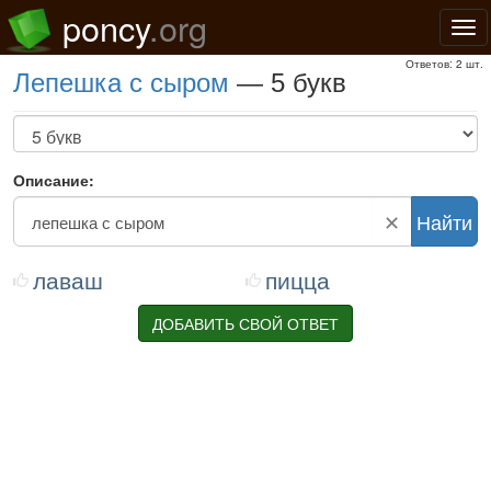
poncy
.org
Нав
Ответов: 2 шт.
лепешка с сыром
— 5 букв
Описание:
✕
Найти
лаваш
пицца
ДОБАВИТЬ СВОЙ ОТВЕТ