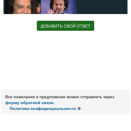
ДОБАВИТЬ СВОЙ ОТВЕТ
Значения:
Известный
российский
поп
-
певец
по
имени
Филипп
Российский
поп
-
певец
по
имени
Филипп
Поп
-звезда
по
имени
Филипп
Известный
эстрадный
певец
, которого иногда называют
Филиппок
Советский и
российский
эстрадный
певец
по
отчеству
Бедросович
Зайка
по
имени
Филипп
Российский
эстрадный
певец
Все пожелания и предложения можно отправлять через
Российский
эстрадный
певец
, спевший про «зайку
форму обратной связи
мою»
.
Политика конфиденциальности
Российский
певец
, исполнивший роль святого
⚙️
Валентина в фильме «Любовь в большом городе»
Российский
эстрадный
певец
, исполнивший песню «Я
люблю тебя Марина»