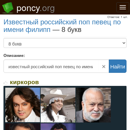
poncy
.org
Нав
Ответов: 1 шт.
известный российский поп певец по
имени филипп
— 8 букв
Описание:
✕
Найти
киркоров