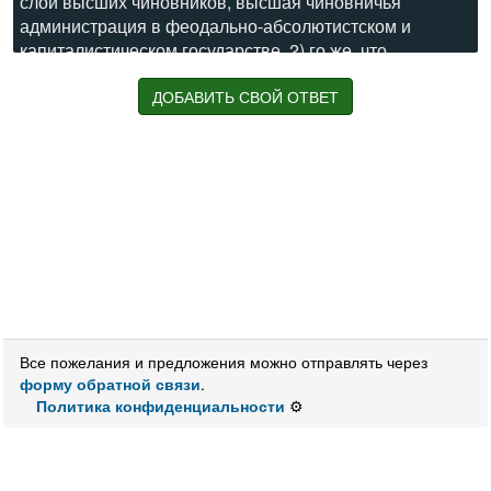
слой высших чиновников, высшая чиновничья
администрация в феодально-абсолютистском и
капиталистическом государстве, 2) го же, что
бюрократизм 2.
ДОБАВИТЬ СВОЙ ОТВЕТ
Значения:
Иерархическое
управление
Система
управления
чиновнической администрации
Система
управления
чиновнической администрации,
защищающей интересы господствующей верхушки
Иерархическое
правление
Система
управления
, далекая от народа
"изобретательница" "круговой поруки"
Высшая чиновничья администрация в государстве
Канцелярщина, волокита
Скажите по-французски «господство канцелярии»
Все пожелания и предложения можно отправлять через
Удивительный механизм, позволяющий десяти делать
форму обратной связи
.
работу одного
Политика конфиденциальности
⚙️