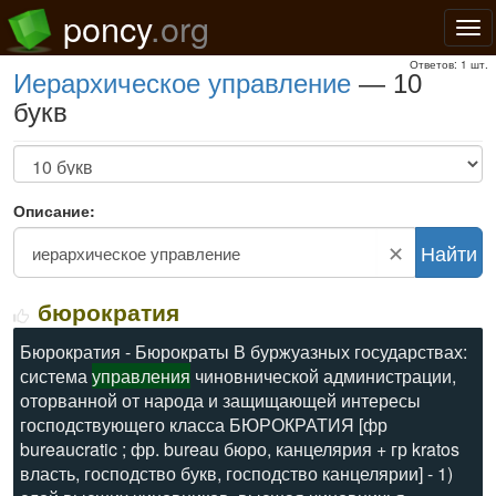
poncy
.org
Нав
Ответов: 1 шт.
иерархическое управление
— 10
букв
Описание:
✕
Найти
бюрократия
Бюрократия - Бюрократы В буржуазных государствах:
система
управления
чиновнической администрации,
оторванной от народа и защищающей интересы
господствующего класса БЮРОКРАТИЯ [фр
bureaucratic ; фр. bureau бюро, канцелярия + гр kratos
власть, господство букв, господство канцелярии] - 1)