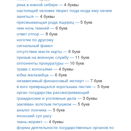
река в южной сибири —
4 буквы
настоящий человек творит тогда когда ему нечем
заняться —
4 буквы
пресмыкающая рода ящериц —
5 букв
чем ночь темней —
6 букв
ответ отпор —
8 букв
ноготки по другому
сигнальный факел
отсутствие масти карты —
6 букв
призыв на военную службу —
11 букв
оппоненты прокуратуры —
10 букв
трава с колосьями —
4 буквы
юбка малазийца —
6 букв
независимый финансовый эксперт —
7 букв
в кого превращался коротышка листик —
5 букв
орган государства рассматривающий
гражданские и уголовные дела —
3 буквы
заклёван золотым петушком —
5 букв
аналог пончика —
5 букв
японский суп рагу
ткань-жоржет —
4 буквы
форма деятельности государственных органов по