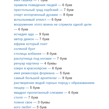
правила поведения людей —
6 букв
престольный град сербский —
7 букв
спирт испорченный духами —
8 букв
вспыльчивый атеист —
6 букв
вооружение этого воина не служила одной цели
—
6 букв
исчадие ада —
9 букв
автор демон —
7 букв
ефрем который поет
соляной бунт
столица албания —
8 букв
распутница под ногами —
7 букв
ренуар картина —
4 буквы
озеро в красноярске —
6 букв
имя режиссера формана —
5 букв
самый большой архипелаг —
9 букв
растворение водой горных пород с образованием
пещер —
5 букв
квадрат пропитанный слезами —
6 букв
столп —
7 букв
помни свое —
3 буквы
кого любят —
5 букв