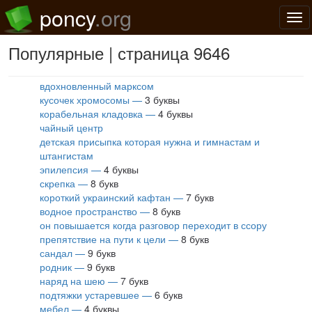
poncy
.org
Нав
Популярные | страница 9646
вдохновленный марксом
кусочек хромосомы —
3 буквы
корабельная кладовка —
4 буквы
чайный центр
детская присыпка которая нужна и гимнастам и
штангистам
эпилепсия —
4 буквы
скрепка —
8 букв
короткий украинский кафтан —
7 букв
водное пространство —
8 букв
он повышается когда разговор переходит в ссору
препятствие на пути к цели —
8 букв
сандал —
9 букв
родник —
9 букв
наряд на шею —
7 букв
подтяжки устаревшее —
6 букв
мебел —
4 буквы