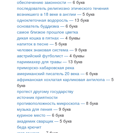
обеспечению законности —
6 букв
последователь религиозно этического течения
возникшего в 18 веке в англии —
5 букв
одноклеточная водоросль —
13 букв
основатель буддизма —
6 букв
самое близкое прошлое цветка
дикая кошка в пятнах —
4 буквы
напиток в песне —
5 букв
человек знаковая система —
9 букв
австрийский футболист —
4 буквы
парикмахер для травы —
13 букв
приморско-хабаровская река
американский писатель 20 века —
6 букв
африканская хохлатая карликовая антилопа —
5
букв
протест другому государству
источник приятности
противоположность микроскопа —
8 букв
музыка для пения —
9 букв
куриное место —
6 букв
академик сварщик —
5 букв
беда крючит
имя гашека —
7 букв