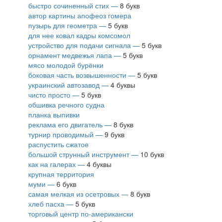
быстро сочиненный стих —
8 букв
автор картины апофеоз гомера
пузырь для геометра —
5 букв
для нее ковал кадры комсомол
устройство для подачи сигнала —
5 букв
орнамент медвежья лапа —
5 букв
мясо молодой бурёнки
боковая часть возвышенности —
5 букв
украинский автозавод —
4 буквы
чисто просто —
5 букв
обшивка речного судна
планка выпивки
реклама его двигатель —
8 букв
турнир проводимый —
9 букв
распустить сжатое
большой струнный инструмент —
10 букв
как на галерах —
4 буквы
крупная территория
муми —
6 букв
самая мелкая из осетровых —
8 букв
хлеб пасха —
5 букв
торговый центр по-американски