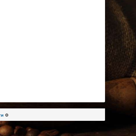
ти
⚙️