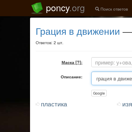
poncy
.org
Поиск ответов
грация в движении
— 
Ответов: 2 шт.
Маска [?]:
Описание:
Google
пластика
из