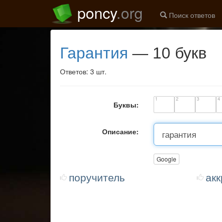
poncy
.org
Поиск ответов
гарантия
— 10 букв
Ответов: 3 шт.
1
2
3
4
Буквы:
Описание:
Google
поручитель
акк