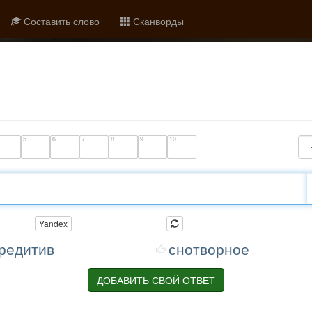
Составить слово
Сканворды
5
6
7
8
9
10
Yandex
редитив
снотворное
ДОБАВИТЬ СВОЙ ОТВЕТ