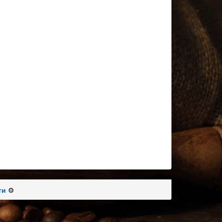
ти
⚙️