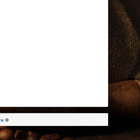
ти
⚙️