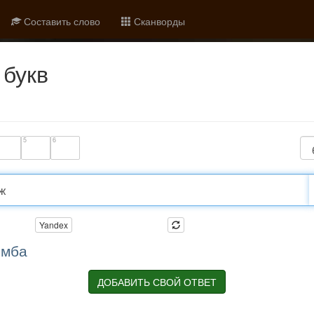
Составить слово
Сканворды
букв
5
6
Yandex
емба
ДОБАВИТЬ СВОЙ ОТВЕТ