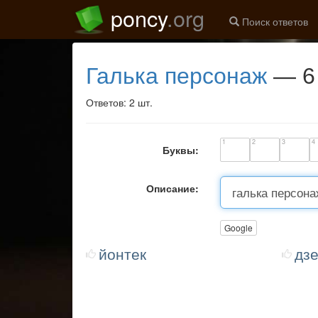
poncy
.org
Поиск ответов
галька персонаж
— 6 
Ответов: 2 шт.
1
2
3
4
Буквы:
Описание:
Google
йонтек
дз