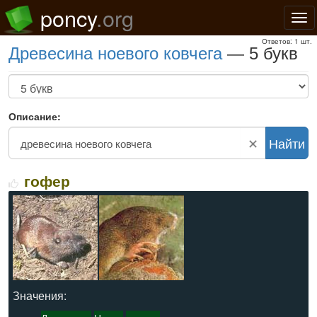
poncy
.org
Нав
Ответов: 1 шт.
древесина ноевого ковчега
— 5 букв
Описание:
✕
Найти
гофер
Значения: