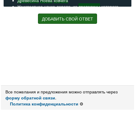
Древесина
Ноева
ковчега
Неизвестное науке дерево, из
древесины
которого,
согласно Библии, был сделан
Ноев
ковчег
Дерево из которого построили
Ноев
ковчег
ДОБАВИТЬ СВОЙ ОТВЕТ
Упоминаемое в Библии дерево, из которого был сделан
Ноев
ковчег
Библейское дерево, из которого был сделан
Ноев
ковчег
Дерево для
Ноева
ковчега
Дерево, из которого Ной построил
ковчег
в Библии
грызун
Грызун подотряда белкообразных
Разновидность черепахи
Все пожелания и предложения можно отправлять через
форму обратной связи
.
Политика конфиденциальности
⚙️