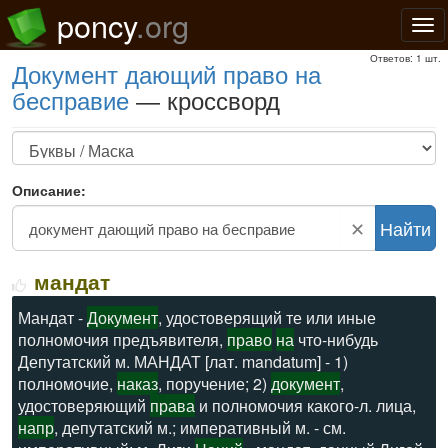
poncy
.org
Нав
Ответов: 1 шт.
документ дающий право на
бесправие
— кроссворд
Описание:
✕
Найти
мандат
Мандат -
Документ
, удостоверящий те или иные
полномочия предъявителя,
право
на
что-нибудь
Депутатский м. МАНДАТ [лат. mandatum] - 1)
полномочие,
наказ
, поручение; 2)
документ
,
удостоверяющий
права
и полномочия какого-л. лица,
напр
, депутатский м.; императивный м. - см.