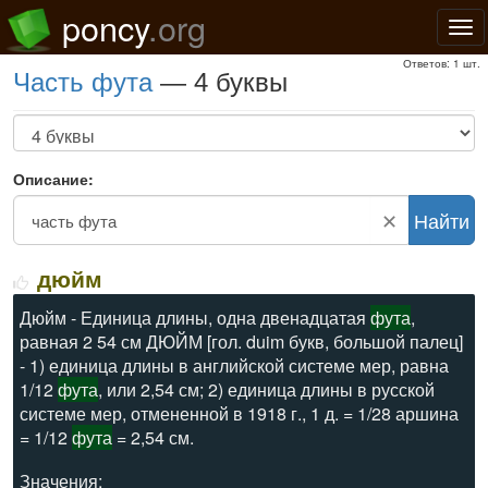
poncy
.org
Нав
Ответов: 1 шт.
часть фута
— 4 буквы
Описание:
✕
Найти
дюйм
Дюйм - Единица длины, одна двенадцатая
фута
,
равная 2 54 см ДЮЙМ [гол. duim букв, большой палец]
- 1) единица длины в английской системе мер, равна
1/12
фута
, или 2,54 см; 2) единица длины в русской
системе мер, отмененной в 1918 г., 1 д. = 1/28 аршина
= 1/12
фута
= 2,54 см.
Значения: