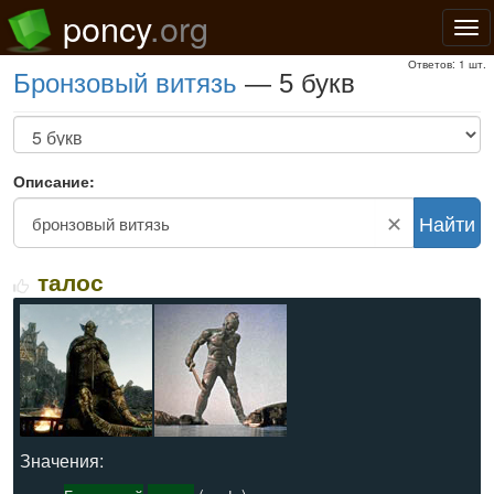
poncy
.org
Нав
Ответов: 1 шт.
бронзовый витязь
— 5 букв
Описание:
✕
Найти
талос
Значения: