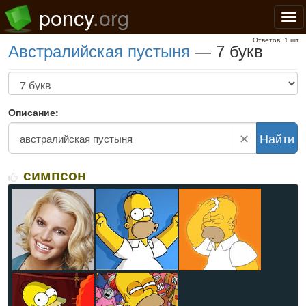
poncy
.org
Нав
Ответов: 1 шт.
австралийская пустыня
— 7 букв
Описание:
✕
Найти
симпсон