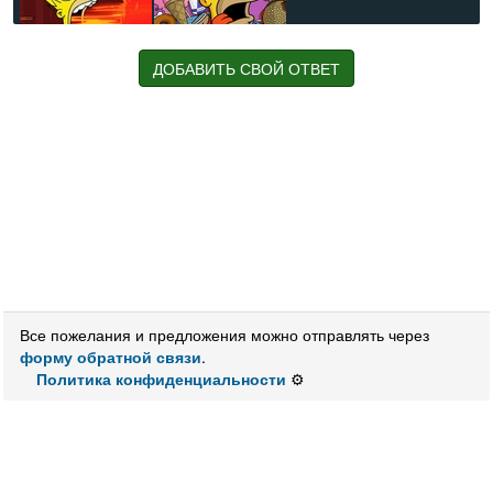
ДОБАВИТЬ СВОЙ ОТВЕТ
Значения:
Пустыня
в
Австралии
Австралийская
пустыня
Джессика, американская актриса
Мультяшный Барт
Гомер, Мардж, Барт, Лиза, а как их фамилия?
С 1937 года супруга герцога Виндзорского, бывшего
короля Великобритании Эдуарда VIII. Именно желание
короля жениться на дважды разведённой Уоллис
Симпсон стало причиной его отречения от престола в
Все пожелания и предложения можно отправлять через
декабре 1936 года. (фамилия)
форму обратной связи
Американская поп-певица и актриса. (фамилия)
.
Политика конфиденциальности
Английский математик
⚙️
Американская поп-певица, актриса и танцовщица.
Симпсон-Вентц является младшей сестрой Джессики
Симпсон. Стала известна в середине 2004 года
благодаря успеху её дебютного альбома
«Autobiography» и сопровождающем его реалити-шоу